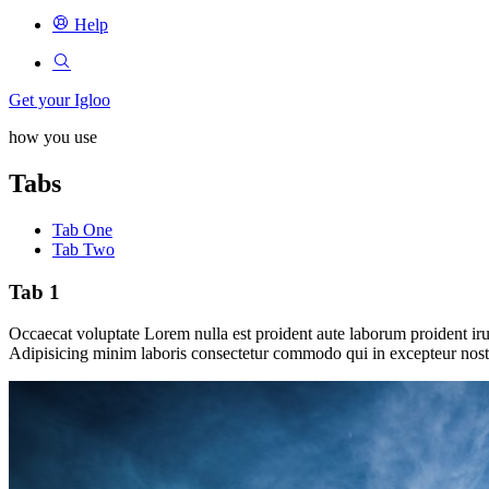
Help
Get your Igloo
how you use
Tabs
Tab One
Tab Two
Tab 1
Occaecat voluptate Lorem nulla est proident aute laborum proident irur
Adipisicing minim laboris consectetur commodo qui in excepteur nostr