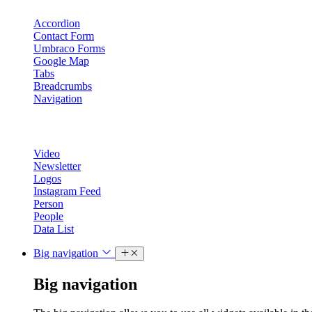
Accordion
Contact Form
Umbraco Forms
Google Map
Tabs
Breadcrumbs
Navigation
Video
Newsletter
Logos
Instagram Feed
Person
People
Data List
Big navigation
Big navigation