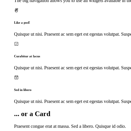
The big navigation allows you to use all widgets available in th
Like a pod!
Quisque ut nisi. Praesent ac sem eget est egestas volutpat. Susp
Curabitur at lacus
Quisque ut nisi. Praesent ac sem eget est egestas volutpat. Susp
Sed in libero
Quisque ut nisi. Praesent ac sem eget est egestas volutpat. Susp
... or a Card
Praesent congue erat at massa. Sed a libero. Quisque id odio.