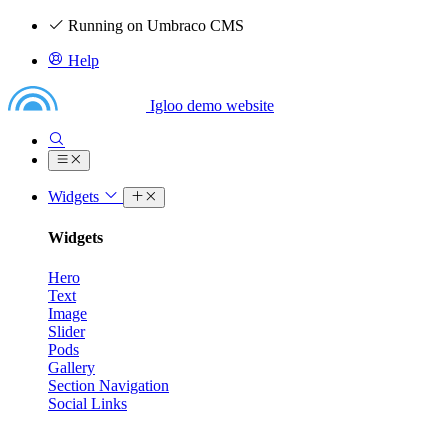
Running on Umbraco CMS
Help
Igloo demo website
Widgets
Widgets
Hero
Text
Image
Slider
Pods
Gallery
Section Navigation
Social Links